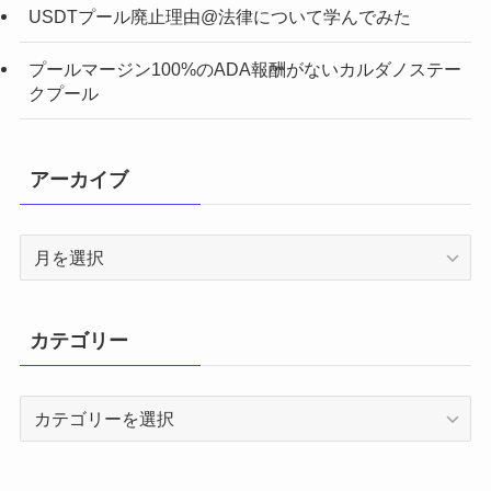
USDTプール廃止理由@法律について学んでみた
プールマージン100%のADA報酬がないカルダノステー
クプール
アーカイブ
ア
ー
カ
イ
カテゴリー
ブ
カ
テ
ゴ
リ