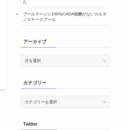
た
プールマージン100%のADA報酬がないカルダ
ノステークプール
アーカイブ
ア
ー
カ
イ
カテゴリー
ブ
カ
テ
ゴ
リ
Twitter
ー