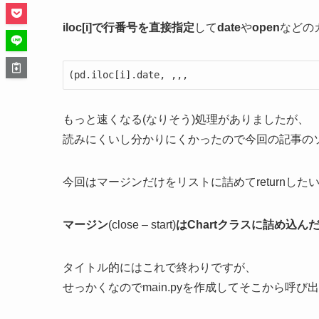
iloc[i]で行番号を直接指定
して
date
や
open
などの
(pd.iloc[i].date, ,,,
もっと速くなる(なりそう)処理がありましたが、
読みにくいし分かりにくかったので今回の記事の
今回はマージンだけをリストに詰めてreturnした
マージン
(close – start)
はChartクラスに詰め込
タイトル的にはこれで終わりですが、
せっかくなのでmain.pyを作成してそこから呼び