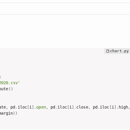
:
2020.csv'
pute
(
)
ate
,
 pd
.
iloc
[
i
]
.
open
,
 pd
.
iloc
[
i
]
.
close
,
 pd
.
iloc
[
i
]
.
high
margin
)
)