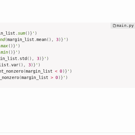
in_list
.
sum
(
)
}
'
)
nd
(
margin_list
.
mean
(
)
,
3
)
}
'
)
.
max
(
)
}
'
)
.
min
(
)
}
'
)
gin_list
.
std
(
)
,
3
)
}
'
)
list
.
var
(
)
,
3
)
}
'
)
nt_nonzero
(
margin_list 
<
0
)
}
'
)
_nonzero
(
margin_list 
>
0
)
}
'
)