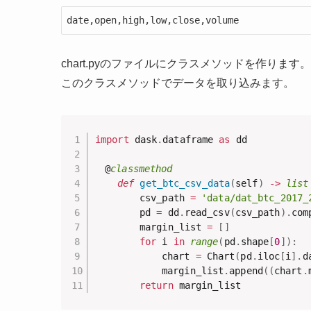
date,open,high,low,close,volume
chart.pyのファイルにクラスメソッドを作ります。
このクラスメソッドでデータを取り込みます。
import
 dask
.
dataframe 
as
 dd

　@
classmethod
def
get_btc_csv_data
(
self
)
-
>
list
		csv_path 
=
'data/dat_btc_2017_
		pd 
=
 dd
.
read_csv
(
csv_path
)
.
com
		margin_list 
=
[
]
for
 i 
in
range
(
pd
.
shape
[
0
]
)
:
			chart 
=
 Chart
(
pd
.
iloc
[
i
]
.
d
			margin_list
.
append
(
(
chart
.
return