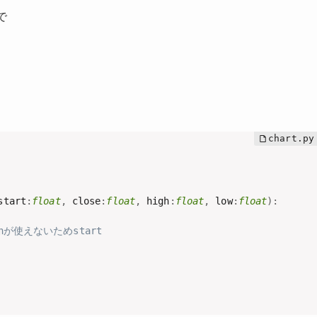
で
start
:
float
,
 close
:
float
,
 high
:
float
,
 low
:
float
)
:
enが使えないためstart