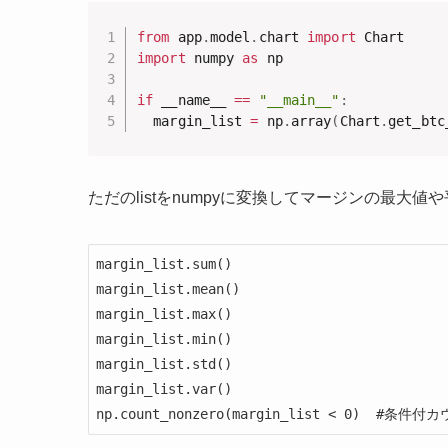
from
 app
.
model
.
chart 
import
import
 numpy 
as
 np

if
 __name__ 
==
"__main__"
:
  margin_list 
=
 np
.
array
(
Chart
.
get_btc
ただのlistをnumpyに変換してマージンの最大
margin_list.sum()                          
margin_list.mean()                         
margin_list.max()                          
margin_list.min()                 　       
margin_list.std()                 　      
margin_list.var()                 　        
np.count_nonzero(margin_list < 0)  #条件付