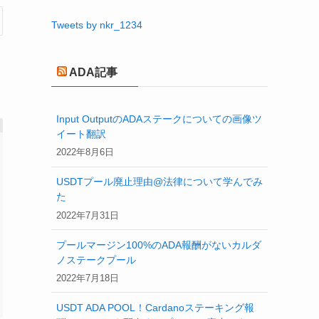
Tweets by nkr_1234
ADA記事
Input OutputのADAステークについての画像ツ
イート翻訳
2022年8月6日
USDTプール廃止理由@法律について学んでみ
た
2022年7月31日
プールマージン100%のADA報酬がないカルダ
ノステークプール
,
 pd
.
iloc
[
i
]
.
low
)
2022年7月18日
USDT ADA POOL！Cardanoステーキング報