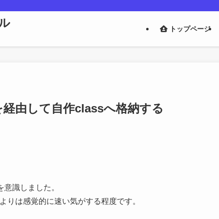
ル
トップページ
asを経由して自作classへ格納する
スを意識しました。
使うよりは感覚的に速い気がする程度です。