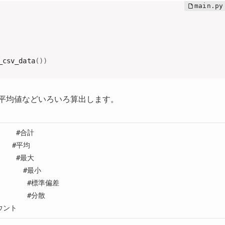
_csv_data
(
)
)
値や平均値などいろいろ算出します。
     #合計

    #平均

     #最大

       #最小

         #標準偏差

       #分散

カウント