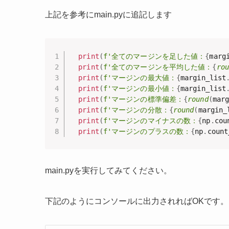
上記を参考にmain.pyに追記します
print
(
f'全てのマージンを足した値：
{
marg
print
(
f'全てのマージンを平均した値：
{
rou
print
(
f'マージンの最大値：
{
margin_list
print
(
f'マージンの最小値：
{
margin_list
print
(
f'マージンの標準偏差：
{
round
(
mar
print
(
f'マージンの分散：
{
round
(
margin_
print
(
f'マージンのマイナスの数：
{
np
.
cou
print
(
f'マージンのプラスの数：
{
np
.
count
main.pyを実行してみてください。
下記のようにコンソールに出力されればOKです。