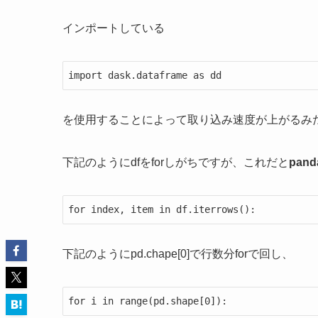
インポートしている
import dask.dataframe as dd
を使用することによって取り込み速度が上がるみ
下記のように
dfをforしがち
ですが、これだと
pa
for index, item in df.iterrows():
下記のようにpd.chape[0]で行数分forで回し、
for i in range(pd.shape[0]):