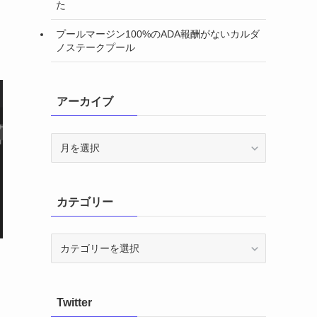
た
プールマージン100%のADA報酬がないカルダ
ノステークプール
アーカイブ
ア
ー
カ
イ
カテゴリー
ブ
カ
テ
ゴ
リ
Twitter
ー