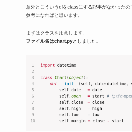
意外とこういうdfをclassにする記事がなかったの
参考になればと思います。
まずはクラスを用意します。
ファイル名はchart.py
としました。
import
 datetime

class
Chart
(
object
)
:
def
__init__
(
self
,
 date
:
datetime
,
 
		self
.
date 	
=
 date

		self
.
open
=
 start 
# なぜかop
		self
.
close 	
=
 close

		self
.
high 	
=
 high

		self
.
low 	
=
 low

		self
.
margin 
=
 close 
-