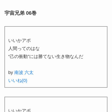
宇宙兄弟 06巻
いいかアポ
人間ってのはな
“己の衝動”には勝てない生き物なんだ
by
南波 六太
いいね(
0
)
いいかアポ