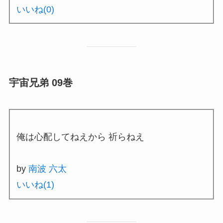
いいね(
0
)
宇宙兄弟 09巻
俺は心配してねえから 祈らねえ
by
南波 六太
いいね(
1
)