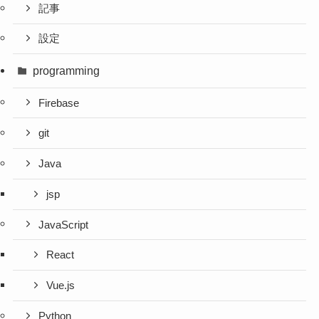
記事
設定
programming
Firebase
git
Java
jsp
JavaScript
React
Vue.js
Python